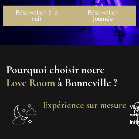
Réservation à la
Réservation
nuit
journée
Pourquoi choisir notre
Love Room
à Bonneville ?
Expérience sur mesure
Viv
votr
int