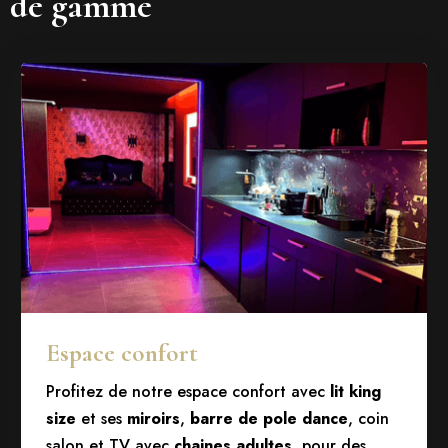
de gamme
Espace confort
Profitez de notre espace confort avec
lit king
size
et ses
miroirs
,
barre de pole dance
, coin
salon et TV avec
chaines adultes
, pour des